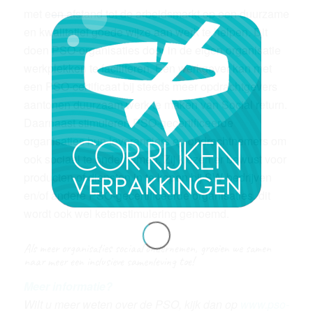
met een afstand tot de arbeidsmarkt op een duurzame
en kwalitatief goede wijze aan werk te helpen. Dit
doen PSO-organisaties door in de eigen organisatie
werkplekken te faciliteren. Een werkgever kan met
een PSO-certificaat bij steeds meer opdrachtgevers
aantonen duurzaam werk te maken van Social return.
Daarnaast stimuleren PSO-gecertificeerde
organisaties hun leveranciers en opdrachtnemers om
ook sociaal te ondernemen. Zij kiezen er bewust voor
producten of diensten in te kopen bij SW-bedrijven
en/of andere PSO-gecertificeerde organisaties. dit
wordt ook wel ketenstimulering genoemd.
Als meer organisaties sociaal ondernemen, groeien we samen
naar meer een inclusieve samenleving toe!
Meer informatie?
Wilt u meer weten over de PSO, kijk dan op
www.pso-