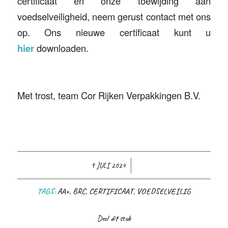
certificaat en onze toewijding aan
voedselveiligheid, neem gerust contact met ons
op. Ons nieuwe certificaat kunt u
hier
downloaden.
Met trost, team Cor Rijken Verpakkingen B.V.
/
9 JULI 2024
TAGS:
AA+
,
BRC
,
CERTIFICAAT
,
VOEDSELVEILIG
Deel dit stuk